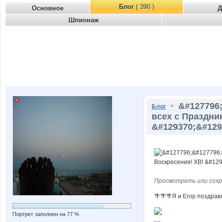
Блог
( 390 )
Основное
Д
Шпионаж
&#127796
>
Блог
всех с Праздни
&#129370;&#129
Просмотреть или сохр
🌴🌴🌴Я и Егор поздрав
Портрет заполнен на 77 %