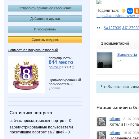
Отправить приватное сообщение
Поделиться:
https://sansivieria.www.nn
Добавить в друзья
&#127939;&#127939;
Игнорировать
Сделать подарок
1 комментарий
Совместная покупка: взрослый
Sansivieria
популярность:
:-*
844 место
рейтинг
18863
?
Привилегированный
пользователь
8
Чтобы оставлять ко
уровня
Новые записи в бл
Статистика портрета:
nikom
21.07.202
сейчас просматривают портрет - 0
Хотел в IT - поп
зарегистрированные пользователи
посетившие портрет за 7 дней - 0
nikom
18.07.202
Полдневное лет