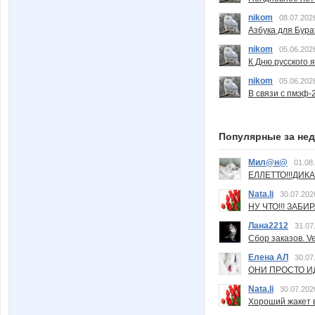
nikom
08.07.202
Азбука для Бура
nikom
05.06.202
К Дню русского 
nikom
05.06.202
В связи с пмэф-
Популярные за не
Мил@н@
01.08
ЕЛЛЕТТО!!!ДИК
Nata.li
30.07.202
НУ ЧТО!!! ЗАБИ
Лана2212
31.07
Сбор заказов. Ve
Елена АЛ
30.07
ОНИ ПРОСТО ИД
Nata.li
30.07.202
Хороший жакет вс