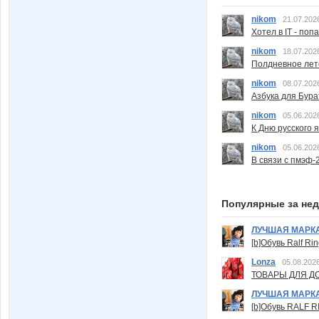
nikom
21.07.202
Хотел в IT - поп
nikom
18.07.202
Полдневное лет
nikom
08.07.202
Азбука для Бура
nikom
05.06.202
К Дню русского 
nikom
05.06.202
В связи с пмэф-
Популярные за не
ЛУЧШАЯ МАРК
[b]Обувь Ralf Ri
Lonza
05.08.2026
ТОВАРЫ ДЛЯ ДО
ЛУЧШАЯ МАРК
[b]Обувь RALF RI