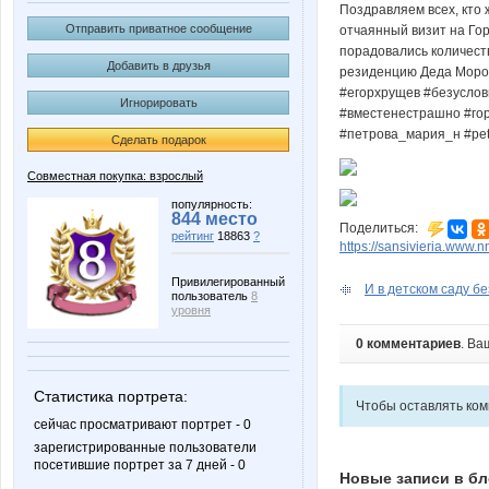
Поздравляем всех, кто 
Отправить приватное сообщение
отчаянный визит на Гор
порадовались количест
Добавить в друзья
резиденцию Деда Мороз
#егорхрущев #безуслов
Игнорировать
#вместенестрашно #гор
#петрова_мария_н #pet
Сделать подарок
Совместная покупка: взрослый
популярность:
844 место
Поделиться:
рейтинг
18863
?
https://sansivieria.www.
Привилегированный
И в детском саду бе
пользователь
8
уровня
0 комментариев
. Ва
Статистика портрета:
Чтобы оставлять ко
сейчас просматривают портрет - 0
зарегистрированные пользователи
посетившие портрет за 7 дней - 0
Новые записи в бл