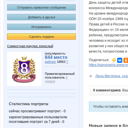
День защиты детей отм
Отправить приватное сообщение
конгресса Международн
На уровне международн
Добавить в друзья
ООН 20 ноября 1989 го
Права детей в России 
Игнорировать
Федерации» от 24 июля
ребенка, предусмотрен
Сделать подарок
человека и исходит из 
развития у них обществ
Совместная покупка: взрослый
качеств, патриотизма и
популярность:
844 место
Поделиться:
рейтинг
18863
?
https://sansivieria.www.nn
Привилегированный
Лена Митягина, спас
пользователь
8
уровня
0 комментариев
. Ва
Статистика портрета:
Чтобы оставлять ко
сейчас просматривают портрет - 0
зарегистрированные пользователи
посетившие портрет за 7 дней - 0
Новые записи в бл