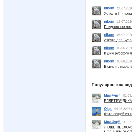
nikom
21.07.202
Хотел в IT - поп
nikom
18.07.202
Полдневное лет
nikom
08.07.202
Азбука для Бура
nikom
05.06.202
К Дню русского 
nikom
05.06.202
В связи с пмэф-
Популярные за не
Мил@н@
01.08
ЕЛЛЕТТО!!!ДИК
Olgs
04.08.2026 
Фото вещей из ки
Мил@н@
31.07
ЛЮШЕ!!!!БЕЛО