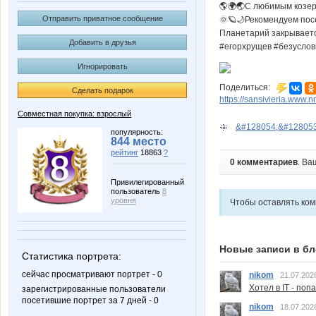
🌎🌍🌏С любимым козер
Отправить приватное сообщение
🌞🪐🌙Рекомендуем посе
Планетарий закрываетс
Добавить в друзья
#егорхрущев #безусло
Игнорировать
Поделиться:
Сделать подарок
https://sansivieria.www.nn
Совместная покупка: взрослый
&#128054;&#128053
популярность:
844 место
рейтинг
18863
?
0 комментариев
. Ва
Привилегированный
пользователь
8
уровня
Чтобы оставлять ко
Новые записи в бл
Статистика портрета:
сейчас просматривают портрет - 0
nikom
21.07.202
Хотел в IT - поп
зарегистрированные пользователи
посетившие портрет за 7 дней - 0
nikom
18.07.202