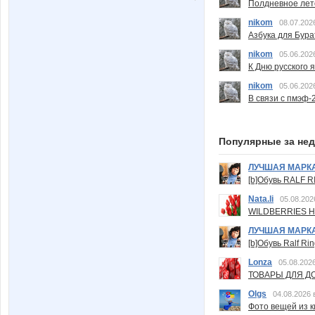
Полдневное лет
nikom
08.07.202
Азбука для Бура
nikom
05.06.202
К Дню русского 
nikom
05.06.202
В связи с пмэф-
Популярные за не
ЛУЧШАЯ МАРК
[b]Обувь RALF RI
Nata.li
05.08.202
WILDBERRIES Н
ЛУЧШАЯ МАРК
[b]Обувь Ralf Ri
Lonza
05.08.2026
ТОВАРЫ ДЛЯ ДО
Olgs
04.08.2026 
Фото вещей из ки